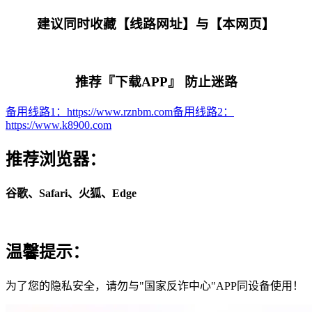
建议同时收藏【线路网址】与【本网页】
推荐『下载APP』 防止迷路
备用线路
1
：
https://www.rznbm.com
备用线路
2
：
https://www.k8900.com
推荐浏览器：
谷歌、Safari、火狐、Edge
温馨提示：
为了您的隐私安全，请勿与"国家反诈中心"APP同设备使用！