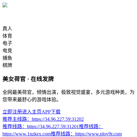
真人
体育
电子
电竞
捕鱼
棋牌
美女荷官 · 在线发牌
全网最美荷官，倾情出演，极致视觉盛宴，多元游戏种类，为
您带来最舒心的游戏体验。
立即注册
进入主页
APP下载
推荐主线路：
https://34.96.227.59:31202
推荐线路：
https://34.96.227.59:31201
推荐线路：
https://www.1nzkex.com
推荐线路：
https://www.plov9r.com