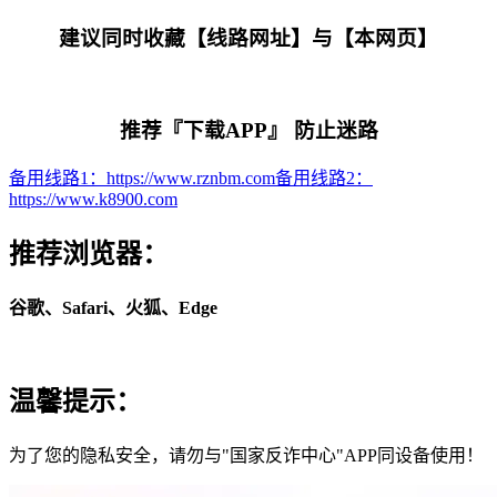
建议同时收藏【线路网址】与【本网页】
推荐『下载APP』 防止迷路
备用线路
1
：
https://www.rznbm.com
备用线路
2
：
https://www.k8900.com
推荐浏览器：
谷歌、Safari、火狐、Edge
温馨提示：
为了您的隐私安全，请勿与"国家反诈中心"APP同设备使用！