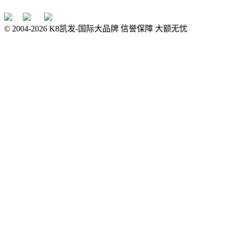
© 2004-
2026
K8凯发-国际大品牌 信誉保障 大额无忧